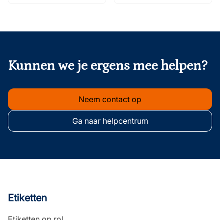
welke zijn dat? Dat lees
je in deze blog!
onderschrift
Kunnen we je ergens mee helpen?
Neem contact op
Ga naar helpcentrum
Etiketten
Etiketten op rol