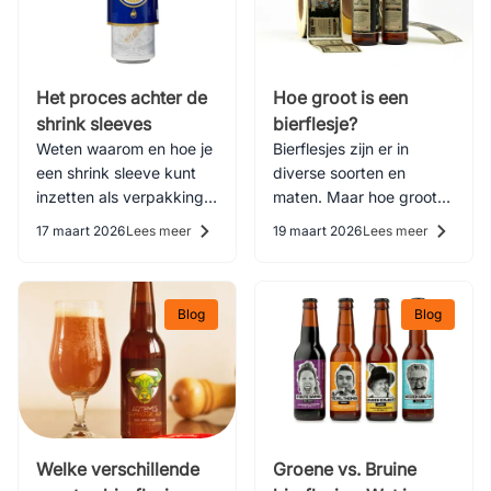
Het proces achter de
Hoe groot is een
shrink sleeves
bierflesje?
Weten waarom en hoe je
Bierflesjes zijn er in
een shrink sleeve kunt
diverse soorten en
inzetten als verpakking?
maten. Maar hoe groot
Weten wat er bij komt
zijn de meeste bierflesjes
17 maart 2026
Lees meer
19 maart 2026
Lees meer
kijken? Op deze pagina
precies?
leggen wij het je
stapsgewijs uit.
Blog
Blog
Welke verschillende
Groene vs. Bruine