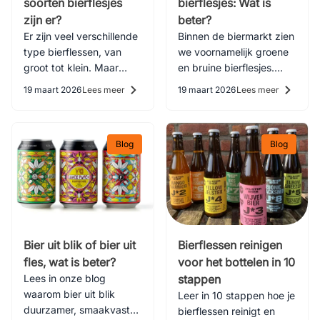
soorten bierflesjes
bierflesjes: Wat is
zijn er?
beter?
Er zijn veel verschillende
Binnen de biermarkt zien
type bierflessen, van
we voornamelijk groene
groot tot klein. Maar
en bruine bierflesjes.
welke soorten bierflesjes
Maar wat zijn de
19 maart 2026
Lees meer
19 maart 2026
Lees meer
zijn er allemaal? Lees het
verschillen? En wat is de
hier!
beste keuze?
Blog
Blog
Bier uit blik of bier uit
Bierflessen reinigen
fles, wat is beter?
voor het bottelen in 10
Lees in onze blog
stappen
waarom bier uit blik
Leer in 10 stappen hoe je
duurzamer, smaakvast
bierflessen reinigt en