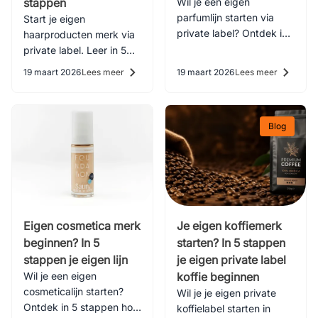
stappen
Wil je een eigen
parfumlijn starten via
Start je eigen
private label? Ontdek in
haarproducten merk via
5 stappen hoe je jouw
private label. Leer in 5
parfum ontwikkelt, op de
stappen hoe je van
19 maart 2026
Lees meer
19 maart 2026
Lees meer
markt brengt en
marktonderzoek tot
succesvol verkoopt.
verkoop jouw shampoo
of conditioner lijn opzet.
Blog
Eigen cosmetica merk
Je eigen koffiemerk
beginnen? In 5
starten? In 5 stappen
stappen je eigen lijn
je eigen private label
Wil je een eigen
koffie beginnen
cosmeticalijn starten?
Wil je je eigen private
Ontdek in 5 stappen hoe
koffielabel starten in