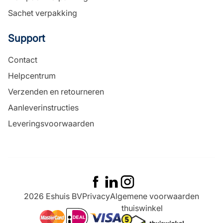
Sachet verpakking
Support
Contact
Helpcentrum
Verzenden en retourneren
Aanleverinstructies
Leveringsvoorwaarden
2026 Eshuis BV
Privacy
Algemene voorwaarden
thuiswinkel
ideal
mastercard
visa