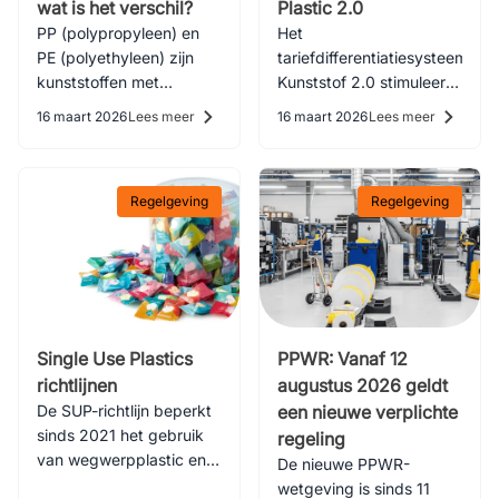
wat is het verschil?
Plastic 2.0
PP (polypropyleen) en
Het
PE (polyethyleen) zijn
tariefdifferentiatiesysteem
kunststoffen met
Kunststof 2.0 stimuleert
veelzijdige
recyclebare
16 maart 2026
Lees meer
16 maart 2026
Lees meer
eigenschappen. Maar
verpakkingen en beloont
wat zijn de verschillen?
bedrijven met financiële
Lees het in deze blog!
voordelen per kilogram
Regelgeving
Regelgeving
gebruikt recyclaat
Single Use Plastics
PPWR: Vanaf 12
richtlijnen
augustus 2026 geldt
De SUP-richtlijn beperkt
een nieuwe verplichte
sinds 2021 het gebruik
regeling
van wegwerpplastic en
De nieuwe PPWR-
stelt strengere eisen aan
wetgeving is sinds 11