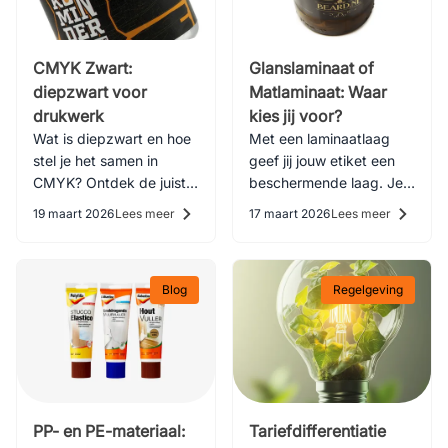
CMYK Zwart:
Glanslaminaat of
diepzwart voor
Matlaminaat: Waar
drukwerk
kies jij voor?
Wat is diepzwart en hoe
Met een laminaatlaag
stel je het samen in
geef jij jouw etiket een
CMYK? Ontdek de juiste
beschermende laag. Je
waardes voor drukwerk
kunt hierbij kiezen tussen
19 maart 2026
Lees meer
17 maart 2026
Lees meer
en leer over varianten
matlaminaat of
zoals koud, warm en
glanslaminaat, maar wat
lichtzwart.
is nou het beste?
Blog
Regelgeving
PP- en PE-materiaal:
Tariefdifferentiatie