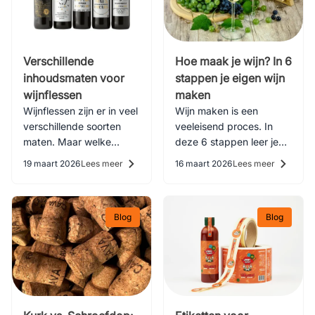
Verschillende
Hoe maak je wijn? In 6
inhoudsmaten voor
stappen je eigen wijn
wijnflessen
maken
Wijnflessen zijn er in veel
Wijn maken is een
verschillende soorten
veeleisend proces. In
maten. Maar welke
deze 6 stappen leer je
standaardmaten voor
stap voor stap hoe je je
19 maart 2026
Lees meer
16 maart 2026
Lees meer
wijnflessen zijn er
eigen wijn kunt maken.
allemaal?
Blog
Blog