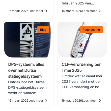
verpakkingen in de
februari 2025 van
horeca, de detailhandel
kracht. Vanaf 12
16 maart 2026
Lees meer
16 maart 2026
Lees meer
en het bedrijfsleven.
augustus 2026 worden
de meeste eisen voor
verpakkingen verplicht.
Blog
Regelgeving
DPG-systeem: alles
CLP-Verordening per
over het Duitse
1 mei 2025
statiegeldsysteem
Ontdek wat er vanaf mei
2025 verandert met de
Ontdek hoe het Duitse
CLP-verordening en hoe
DPG-statiegeldsysteem
bedrijven hun etiketten
werkt en waarom
en producten tijdig
statiegeld bijdraagt aan
16 maart 2026
Lees meer
16 maart 2026
Lees meer
moeten aanpassen
minder afval en
efficiëntere recycling