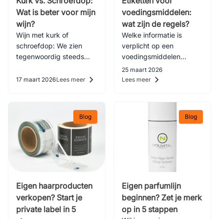
Kurk vs. Schroefdop:
Etiketten voor
Wat is beter voor mijn
voedingsmiddelen:
wijn?
wat zijn de regels?
Wijn met kurk of
Welke informatie is
schroefdop: We zien
verplicht op een
tegenwoordig steeds
voedingsmiddelen
vaker een schroefdop,
etiket? Lees alles over de
25 maart 2026
terwijl de klassieke kurk
Warenwet, allergenen,
17 maart 2026
Lees meer
Lees meer
altijd populair blijft. Maar
voedingswaarden en
wat is beter?
veilige materialen voor
etiketten.
Blog
Blog
Eigen haarproducten
Eigen parfumlijn
verkopen? Start je
beginnen? Zet je merk
private label in 5
op in 5 stappen