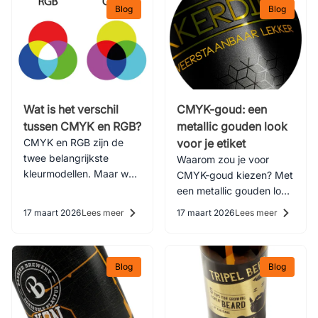
Blog
Blog
Wat is het verschil
CMYK-goud: een
tussen CMYK en RGB?
metallic gouden look
CMYK en RGB zijn de
voor je etiket
twee belangrijkste
Waarom zou je voor
kleurmodellen. Maar wat
CMYK-goud kiezen? Met
is beter: CMYK of RGB?
een metallic gouden look
Lees alles over de
geeft u uw verpakking of
17 maart 2026
Lees meer
17 maart 2026
Lees meer
verschillen tussen CMYK
etiket een luxe
en RGB.
uitstraling. Lees hier
waarom je moet kiezen
Blog
Blog
voor een goud ontwerp
in je etiket