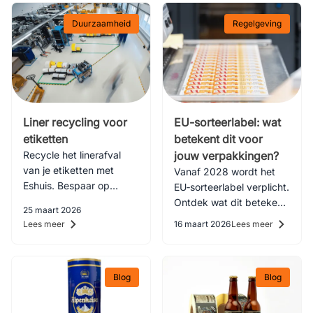
Duurzaamheid
Regelgeving
Liner recycling voor
EU-sorteerlabel: wat
etiketten
betekent dit voor
Recycle het linerafval
jouw verpakkingen?
van je etiketten met
Vanaf 2028 wordt het
Eshuis. Bespaar op
EU‑sorteerlabel verplicht.
afvalkosten en zet een
Ontdek wat dit betekent
25 maart 2026
stap richting circulaire
en hoe je jouw
Lees meer
16 maart 2026
Lees meer
economie.
verpakkingen tijdig
voorbereidt.
Blog
Blog