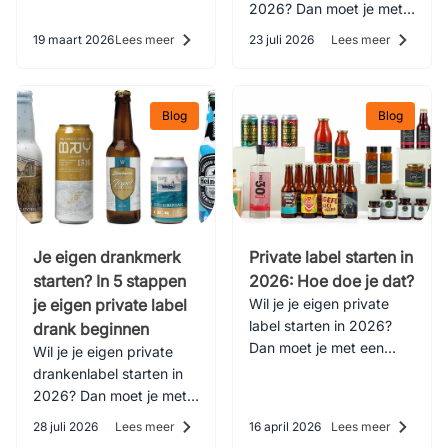
je jouw private label
2026? Dan moet je met
cosmetica opzet, van
een aantal aspecten
19 maart 2026
Lees meer
23 juli 2026
Lees meer
marktonderzoek tot
rekening houden. Maar
verkoop en etikettering.
welke zijn dat? Dat lees
je in deze blog!
Blog
Blog
Je eigen drankmerk
Private label starten in
starten? In 5 stappen
2026: Hoe doe je dat?
je eigen private label
Wil je je eigen private
label starten in 2026?
drank beginnen
Dan moet je met een
Wil je je eigen private
aantal aspecten rekening
drankenlabel starten in
houden. Maar welke zijn
2026? Dan moet je met
dat? Dat lees je in deze
een aantal aspecten
28 juli 2026
Lees meer
16 april 2026
Lees meer
blog!
rekening houden. Maar