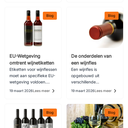
inspiratie. Als drukkerij
werken wij samen met
Blog
Blog
veel bierbrouwers.
Dagelijks zien we allerlei
soorten designs voor
bieren voorbij komen
EU-Wetgeving
De onderdelen van
omtrent wijnetiketten
een wijnfles
Etiketten voor wijnflessen
Een wijnfles is
moet aan specifieke EU-
opgebouwd uit
wetgeving voldoen.
verschillende
Maar wat zijn deze
onderdelen, met elk
19 maart 2026
Lees meer
19 maart 2026
Lees meer
eisen? Lees het hier!
onderdeel zijn naam.
Maar wat zijn de
verschillende onderdelen
Blog
Blog
en vormen van een fles?