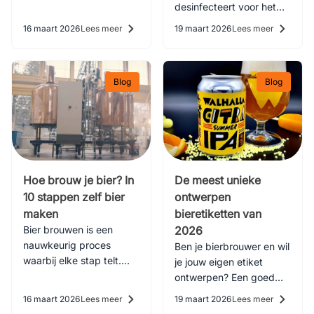
en praktischer is dan bier
desinfecteert voor het
uit een fles.
bottelen. Inclusief tips
16 maart 2026
Lees meer
19 maart 2026
Lees meer
over reinigingsmiddelen
en het verwijderen van
lijmresten.
Blog
Blog
Hoe brouw je bier? In
De meest unieke
10 stappen zelf bier
ontwerpen
maken
bieretiketten van
Bier brouwen is een
2026
nauwkeurig proces
Ben je bierbrouwer en wil
waarbij elke stap telt.
je jouw eigen etiket
Deze 10 stappen geven
ontwerpen? Een goed
u een duidelijk overzicht.
bier etiket ontwerp
16 maart 2026
Lees meer
19 maart 2026
Lees meer
begint vaak bij goede