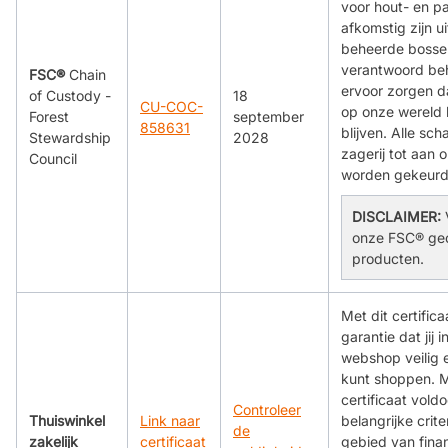
voor hout- en p
afkomstig zijn u
beheerde bossen
verantwoord be
FSC®
Chain
ervoor zorgen d
of Custody -
18
CU-COC-
op onze wereld
Forest
september
858631
blijven. Alle sch
Stewardship
2028
zagerij tot aan 
Council
worden gekeurd
DISCLAIMER:
onze FSC® gec
producten.
Met dit certific
garantie dat jij 
webshop veilig 
kunt shoppen. M
certificaat vold
Controleer
Thuiswinkel
Link naar
belangrijke crite
de
zakelijk
certificaat
gebied van finan