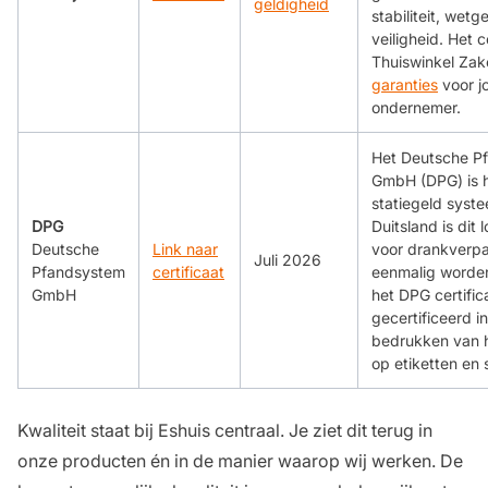
geldigheid
stabiliteit, wetg
veiligheid. Het c
Thuiswinkel Zake
garanties
voor jo
ondernemer.
Het Deutsche P
GmbH (DPG) is h
statiegeld syste
DPG
Duitsland is dit 
Deutsche
Link naar
voor drankverpa
Juli 2026
Pfandsystem
certificaat
eenmalig worden
GmbH
het DPG certific
gecertificeerd in
bedrukken van 
op etiketten en 
Kwaliteit staat bij Eshuis centraal. Je ziet dit terug in
onze producten én in de manier waarop wij werken. De