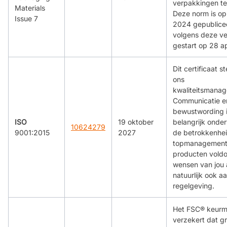
verpakkingen t
Materials
Deze norm is op
Issue 7
2024 gepublicee
volgens deze ver
gestart op 28 ap
Dit certificaat s
ons
kwaliteitsmana
Communicatie e
bewustwording 
ISO
19 oktober
belangrijk onde
10624279
9001:2015
2027
de betrokkenhei
topmanagement
producten vold
wensen van jou a
natuurlijk ook a
regelgeving.
Het FSC® keur
verzekert dat g