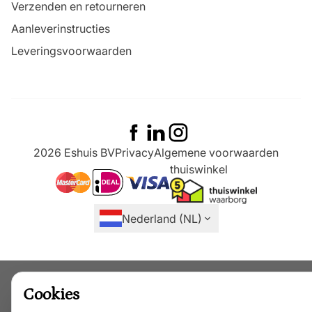
Verzenden en retourneren
Aanleverinstructies
Leveringsvoorwaarden
2026 Eshuis BV
Privacy
Algemene voorwaarden
thuiswinkel
ideal
mastercard
visa
Nederland (NL)
Cookies