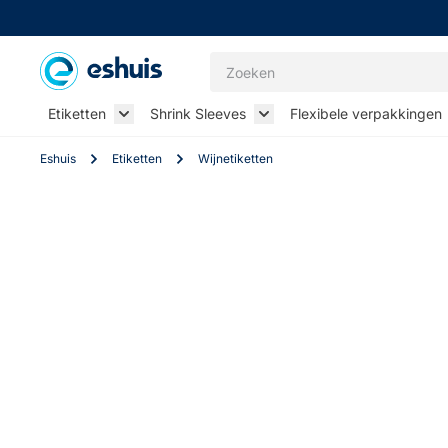
Ga naar de inhoud
Zoeken
Etiketten
Shrink Sleeves
Flexibele verpakkingen
Toggle submenu for Etiketten
Toggle submenu for Shrin
Eshuis
Etiketten
Wijnetiketten