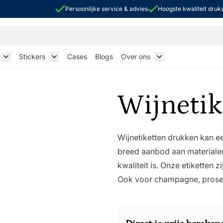
Persoonlijke service & advies
Hoogste kwaliteit dru
Stickers
Cases
Blogs
Over ons
k Sleeves
Toggle submenu for Flexibele verpakkingen
Toggle submenu for Stickers
Toggle submenu f
Wijnetik
Wijnetiketten drukken kan e
breed aanbod aan materialen
kwaliteit is. Onze etiketten z
Ook voor champagne, prosecc