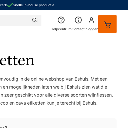
kwerk
Snelle in-house productie
Zoeken
Helpcentrum
Contact
Inloggen
or Over ons
etten
envoudig in de online webshop van Eshuis. Met een
 en mogelijkheden laten we bij Eshuis zien wat die
ijn zeer geschikt voor alle diverse soorten wijnflessen.
o en cava etiketten kun je terecht bij Eshuis.