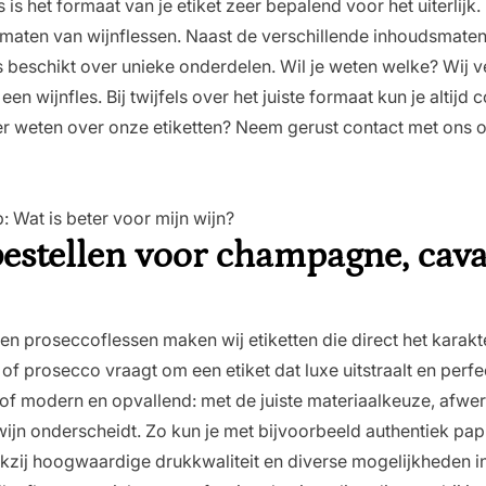
 is het formaat van je etiket zeer bepalend voor het uiterlijk. 
smaten van wijnflessen
. Naast de verschillende inhoudsmaten
s beschikt over unieke onderdelen. Wil je weten welke? Wij ver
een wijnfles
. Bij twijfels over het juiste formaat kun je alti
eer weten over onze etiketten? Neem gerust
contact
met ons o
: Wat is beter voor mijn wijn?
bestellen voor champagne, cava
 proseccoflessen maken wij etiketten die direct het karakt
 prosecco vraagt om een etiket dat luxe uitstraalt en perfect
t of modern en opvallend: met de juiste materiaalkeuze, afwe
jn onderscheidt. Zo kun je met bijvoorbeeld authentiek papie
ij hoogwaardige drukkwaliteit en diverse mogelijkheden in p