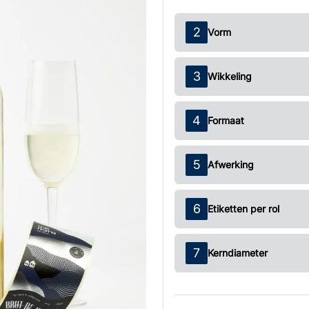
Vorm
Wikkeling
Formaat
Afwerking
Etiketten per rol
Kerndiameter