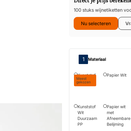
Direct je prijs bereken
100 stuks wijnetiketten
vo
Nu selecteren
Vr
Materiaal
Kunststof
Papier Wit
Meest
Wit PP
gekozen
Kunststof
Papier wit
Wit
met
Duurzaam
Afneembare
View larger image
PP
Belijming