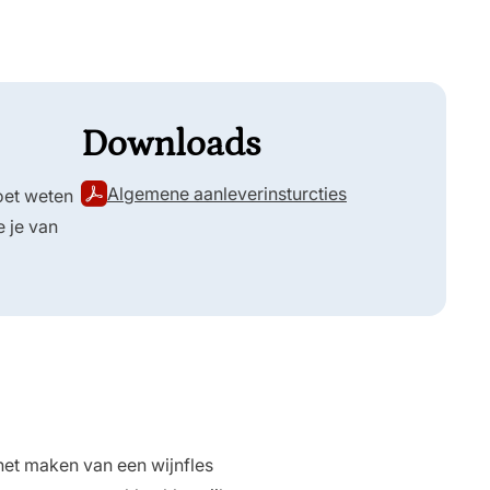
Downloads
Algemene aanleverinsturcties
moet weten
e je van
 het maken van een wijnfles