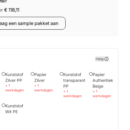
en?
or
€ 118,11
aag een sample pakket aan
Help
Kunststof
Papier
Kunststof
Papier
Zilver PP
Zilver
transparant
Authentiek
+
1
+
1
PP
Beige
werkdagen
werkdagen
+
1
+
1
werkdagen
werkdagen
Kunststof
Wit PE