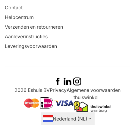
Contact
Helpcentrum
Verzenden en retourneren
Aanleverinstructies
Leveringsvoorwaarden
2026 Eshuis BV
Privacy
Algemene voorwaarden
thuiswinkel
ideal
mastercard
visa
Nederland (NL)