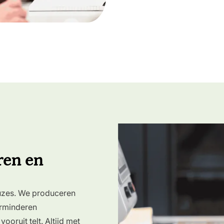
ren en
uzes. We produceren
rminderen
ooruit telt. Altijd met