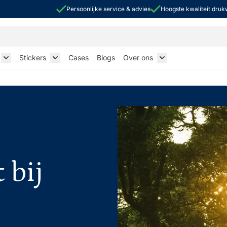
Persoonlijke service & advies
Hoogste kwaliteit dru
Stickers
Cases
Blogs
Over ons
k Sleeves
Toggle submenu for Flexibele verpakkingen
Toggle submenu for Stickers
Toggle submenu f
 bij