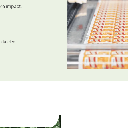
re impact.
 koelen