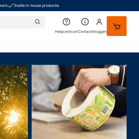
kwerk
Snelle in-house productie
Zoeken
Helpcentrum
Contact
Inloggen
or Over ons