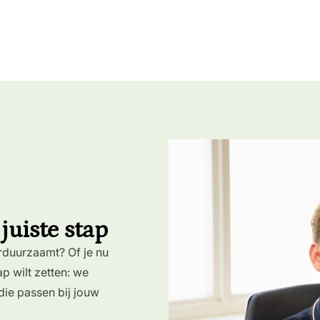
uiste stap
rduurzaamt? Of je nu
ap wilt zetten: we
ie passen bij jouw