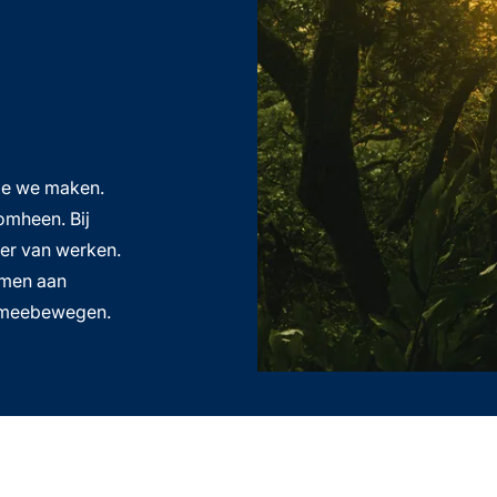
die we maken.
omheen. Bij
er van werken.
amen aan
n meebewegen.