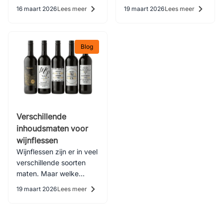
onderdeel zijn naam.
stap voor stap hoe je je
16 maart 2026
Lees meer
19 maart 2026
Lees meer
Maar wat zijn de
eigen wijn kunt maken.
verschillende onderdelen
en vormen van een fles?
Blog
Verschillende
inhoudsmaten voor
wijnflessen
Wijnflessen zijn er in veel
verschillende soorten
maten. Maar welke
standaardmaten voor
19 maart 2026
Lees meer
wijnflessen zijn er
allemaal?