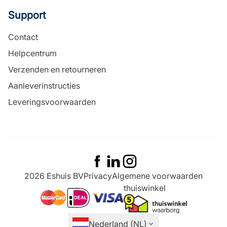
Support
Contact
Helpcentrum
Verzenden en retourneren
Aanleverinstructies
Leveringsvoorwaarden
2026 Eshuis BV
Privacy
Algemene voorwaarden
thuiswinkel
ideal
mastercard
visa
Nederland (NL)