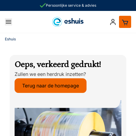
Persoonlijke service & advies
Ga naar de inhoud
Inloggen
ken
Eshuis
Oeps, verkeerd gedrukt!
Zullen we een herdruk inzetten?
Terug naar de homepage