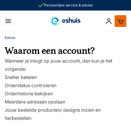
Persoonlijke service & advies
Ga naar de inhoud
Inloggen
ken
Eshuis
Waarom een account?
Wanneer je inlogt op jouw account, dan kun je het
volgende:
Sneller betalen
Orderstatus controleren
Orderhistorie bekijken
Meerdere adressen opslaan
Jouw bestelde producten/ designs inzien en
herbestellen