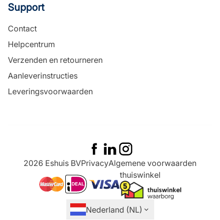
Support
Contact
Helpcentrum
Verzenden en retourneren
Aanleverinstructies
Leveringsvoorwaarden
2026 Eshuis BV
Privacy
Algemene voorwaarden
thuiswinkel
ideal
mastercard
visa
Nederland (NL)