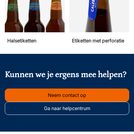
Halsetiketten
Etiketten met perforatie
onderschrift
Kunnen we je ergens mee helpen?
Neem contact op
Ga naar helpcentrum