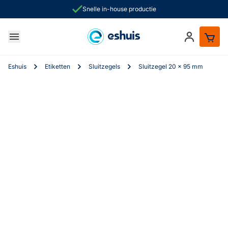
Snelle in-house productie
Ga naar de inhoud
Inloggen
ken
Eshuis
Etiketten
Sluitzegels
Sluitzegel 20 x 95 mm