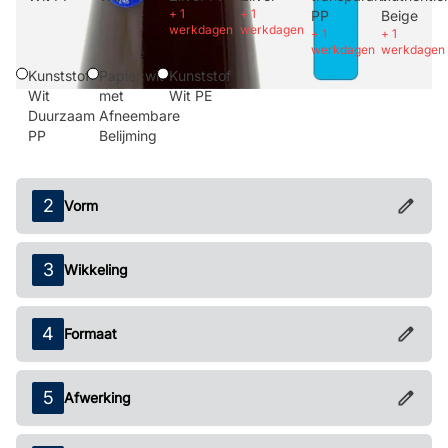
+
1
+
1
PP
Beige
werkdagen
werkdagen
+
1
+
1
werkdagen
werkdagen
Kunststof
Papier wit
Kunststof
Wit
met
Wit PE
Duurzaam
Afneembare
PP
Belijming
Vorm
Wikkeling
Formaat
Afwerking