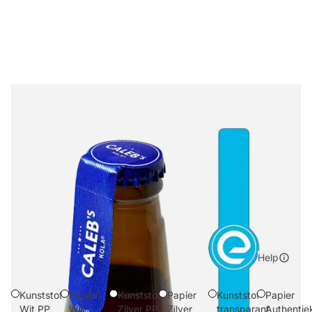
Sluitzegel 20 x 95 mm
Wil je op maat gemaakte sluitzegels bestellen?
Sluitzegels van 20 x 95 mm voor flessen geven je
product net dat beetje meer uitstraling. Een sluitzegel
laat op een stijlvolle manier zien dat het flesje nog niet is
geopend.
Materiaal
Help
Kunststof
Papier
Kunststof
Papier
Kunststof
Papier
Wit PP
Wit
Zilver PP
Zilver
transparant
Authentie